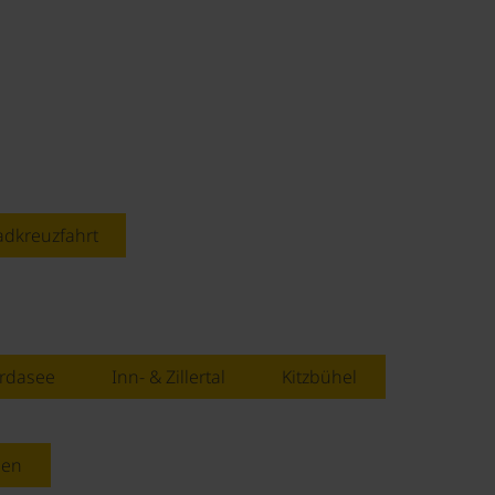
adkreuzfahrt
rdasee
Inn- & Zillertal
Kitzbühel
ien