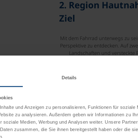
2. Region Hautnah
Ziel
Mit dem Fahrrad unterwegs zu sei
Perspektive zu entdecken. Auf zwe
Landschaften und versteckte 
bleiben. Unsere sorgfältig a
ausgebauten Radwegen abs
Landschaftszüge. Stellen Sie sic
Details
kleine Cafés am Wegesrand en
über einem ruhigen See zu gen
unvergesslich und bieten Ihnen 
ookies
nhalte und Anzeigen zu personalisieren, Funktionen für soziale
Website zu analysieren. Außerdem geben wir Informationen zu I
r soziale Medien, Werbung und Analysen weiter. Unsere Partner
 Daten zusammen, die Sie ihnen bereitgestellt haben oder die s
n.