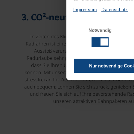
Impressum
Datenschutz
3. CO²-neutral im Urlaub –
Einwilligungsauswahl
Notwendig
In Zeiten des Klimawandels ist es wichtiger de
Radfahren ist eine der umweltfreundlichsten Art
Ausstoß verursacht. Noch dazu sind die mei
Radurlaube sehr gut mit öffentlichen Verkehrsmit
dass Sie Ihren Urlaub klimafreundlich bereits
Nur notwendige Cook
können. Mit unseren kostengünstigen Bahnpaket
stressfrei an Ihr Ziel. Eine Anreise mit der Bahn is
auch bequem: Lehnen Sie sich zurück, genießen S
und freuen Sie sich auf Ihre bevorstehende Ra
unseren attraktiven Bahnpaketen au