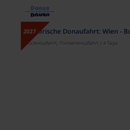
Historische Donaufahrt: Wien - B
2027
Kurzkreuzfahrt, Themenkreuzfahrt | 4 Tage