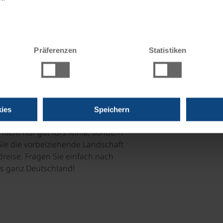
 gut fürs Klima
Präferenzen
Statistiken
nn je, umweltbewusst zu reisen.
en des Reisens, da es keinen CO²-
sten Ausgangspunkte unserer
teln zu erreichen. Das bedeutet,
 ab der ersten Minute beginnen
ies
Speichern
en gelangen Sie komfortabel und
t nicht nur gut fürs Klima, sondern
ie die vorbeiziehende Landschaft
dreise. Fragen Sie einfach nach
s ganz Deutschland!