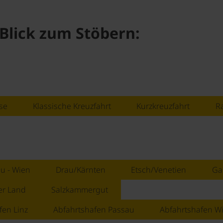
Blick zum Stöbern:
se
Klassische Kreuzfahrt
Kurzkreuzfahrt
R
u - Wien
Drau/Kärnten
Etsch/Venetien
Ga
er Land
Salzkammergut
fen Linz
Abfahrtshafen Passau
Abfahrtshafen W