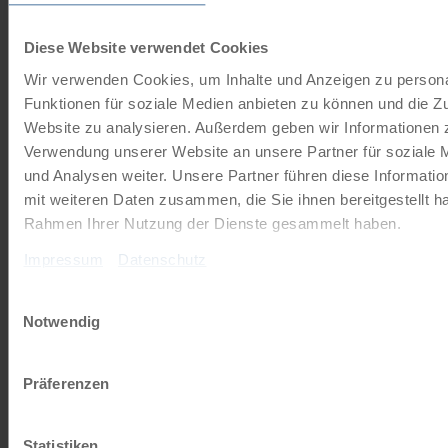
Sternradtour | 8 Tage
Diese Website verwendet Cookies
Wir verwenden Cookies, um Inhalte und Anzeigen zu persona
Funktionen für soziale Medien anbieten zu können und die Zu
Website zu analysieren. Außerdem geben wir Informationen z
Verwendung unserer Website an unsere Partner für soziale
und Analysen weiter. Unsere Partner führen diese Informati
mit weiteren Daten zusammen, die Sie ihnen bereitgestellt ha
Fahrradurlaub ab St. Jakob im Rosental am Drau Radweg
Rahmen Ihrer Nutzung der Dienste gesammelt haben.
☼☼☼☼
vom 4
Hotel Rosentaler Hof aus - 7 x Übernachtung
Impressum
Datenschutz
mit…
Einwilligungsauswahl
Notwendig
Präferenzen
Statistiken