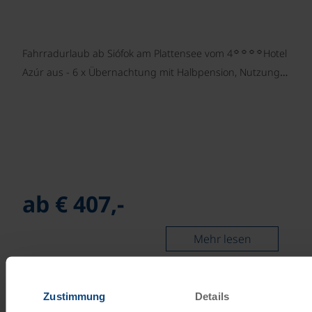
☼☼☼☼
Fahrradurlaub ab Siófok am Plattensee vom 4
Hotel
Azúr aus - 6 x Übernachtung mit Halbpension, Nutzung…
ab € 407,-
Mehr lesen
©
Zustimmung
Details
Sternrad Kärntner Seen