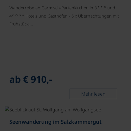
☼☼☼
Wanderreise ab Garmisch-Partenkirchen in 3
und
☼☼☼☼
4
Hotels und Gasthöfen - 6 x Übernachtungen mit
Frühstück,…
ab € 910,-
Mehr lesen
©
Seenwanderung im Salzkammergut