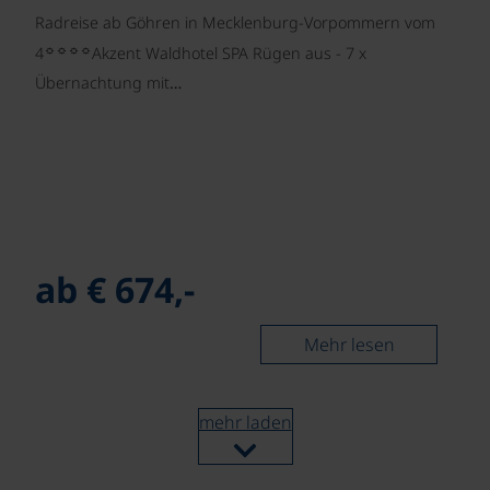
Radreise ab Göhren in Mecklenburg-Vorpommern
vom
☼☼☼☼
4
Akzent Waldhotel SPA Rügen aus - 7 x
Übernachtung mit…
ab € 674,-
Mehr lesen
mehr laden