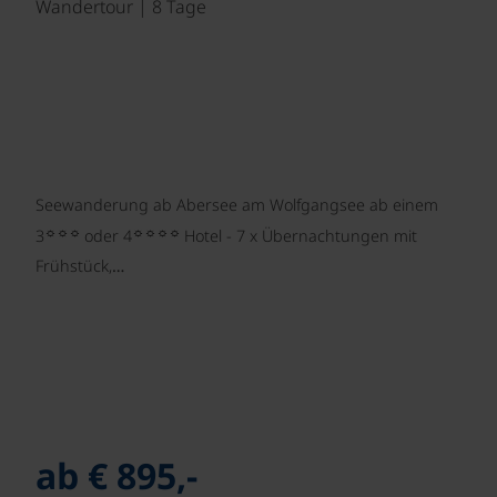
Wandertour | 8 Tage
Seewanderung ab Abersee am Wolfgangsee ab einem
☼☼☼
☼☼☼☼
3
oder 4
Hotel - 7 x Übernachtungen mit
Frühstück,…
ab € 895,-