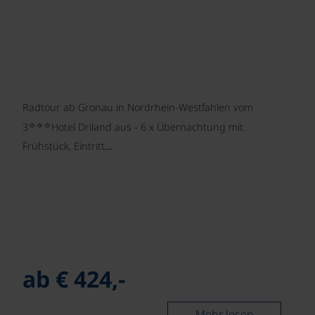
Radtour ab Gronau in Nordrhein-Westfahlen vom
☼☼☼
3
Hotel Driland aus - 6 x Übernachtung mit
Frühstück, Eintritt…
ab € 424,-
Mehr lesen