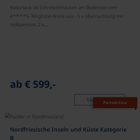
Radurlaub ab Schnetzenhausen am Bodensee vom
☼☼☼☼
4
S- Ringhotel Krone aus - 5 x Übernachtung mit
Halbpension, 2 x…
ab € 599,-
Mehr lesen
Partnertour
©
Nordfriesische Inseln und Küste Kategorie
B