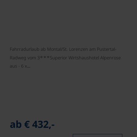
Fahrradurlaub ab Montal/St. Lorenzen am Pustertal-
☼☼☼
Radweg vom 3
Superior Wirtshaushotel Alpenrose
aus - 6 x…
ab € 432,-