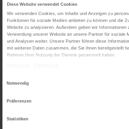
Diese Website verwendet Cookies
Wir verwenden Cookies, um Inhalte und Anzeigen zu persona
Funktionen für soziale Medien anbieten zu können und die Zu
ab € 859,-
Website zu analysieren. Außerdem geben wir Informationen z
Verwendung unserer Website an unsere Partner für soziale
Mehr lesen
und Analysen weiter. Unsere Partner führen diese Informati
mit weiteren Daten zusammen, die Sie ihnen bereitgestellt ha
Rahmen Ihrer Nutzung der Dienste gesammelt haben.
©
Impressum
Datenschutz
Die deutsche Mosel in voller Länge
Einwilligungsauswahl
Distanztour | 7 Tage
Notwendig
Präferenzen
Statistiken