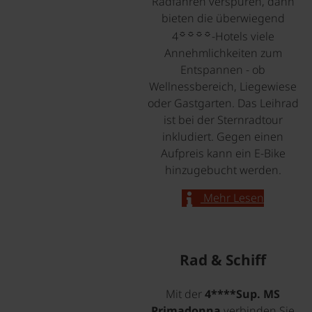
Radfahren verspüren, dann
bieten die überwiegend
☼☼☼☼
4
-Hotels viele
Annehmlichkeiten zum
Entspannen - ob
Wellnessbereich, Liegewiese
oder Gastgarten. Das Leihrad
ist bei der Sternradtour
inkludiert. Gegen einen
Aufpreis kann ein E-Bike
hinzugebucht werden.
Mehr Lesen
Rad & Schiff
Mit der
4****Sup. MS
Primadonna
verbinden Sie