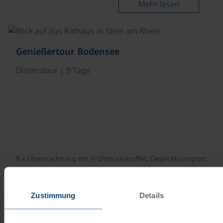
Mehr lesen
©
Genießertour Bodensee
Distanztour | 9 Tage
8 x Übernachtung mit Frühstücksbuffet, Gepäcktransport
ab/bis Friedrichshafen, 1 x Fährfahrt inklusive Rad,…
Zustimmung
Details