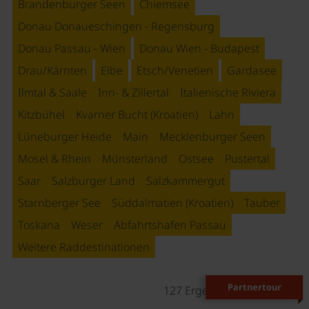
Brandenburger Seen
Chiemsee
Donau Donaueschingen - Regensburg
Donau Passau - Wien
Donau Wien - Budapest
Drau/Kärnten
Elbe
Etsch/Venetien
Gardasee
Ilmtal & Saale
Inn- & Zillertal
Italienische Riviera
Kitzbühel
Kvarner Bucht (Kroatien)
Lahn
Lüneburger Heide
Main
Mecklenburger Seen
Mosel & Rhein
Münsterland
Ostsee
Pustertal
Saar
Salzburger Land
Salzkammergut
Starnberger See
Süddalmatien (Kroatien)
Tauber
Toskana
Weser
Abfahrtshafen Passau
Weitere Raddestinationen
Partnertour
127 Ergebnisse gefunden.