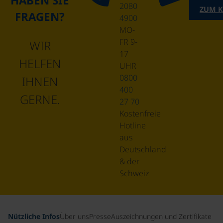
HABEN SIE
2080
ZUM 
FRAGEN?
4900
MO-
FR 9-
WIR
17
HELFEN
UHR
0800
IHNEN
400
GERNE.
27 70
Kostenfreie
Hotline
aus
Deutschland
& der
Schweiz
Nützliche Infos
Über uns
Presse
Auszeichnungen und Zertifikate