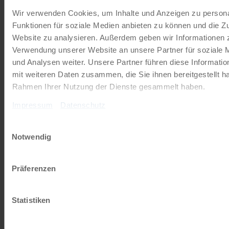
Radkreuzfahrten
Wir verwenden Cookies, um Inhalte und Anzeigen zu persona
Funktionen für soziale Medien anbieten zu können und die Zu
JETZT KOSTENFREI BESTELLEN
Website zu analysieren. Außerdem geben wir Informationen z
Verwendung unserer Website an unsere Partner für soziale
und Analysen weiter. Unsere Partner führen diese Informati
Schenken Sie unvergessliche
mit weiteren Daten zusammen, die Sie ihnen bereitgestellt ha
Momente!
Rahmen Ihrer Nutzung der Dienste gesammelt haben.
Mit einem Reisegutschein haben Sie
Impressum
Datenschutz
immer das passende Geschenk.
Einwilligungsauswahl
Notwendig
JETZT BESTELLEN
Präferenzen
Newsletter abonnieren
Statistiken
TOP-Angebote, Aktionen - Immer auf dem
aktuellsten Stand!