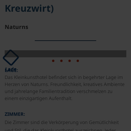
Kreuzwirt)
Naturns
Lade
LAGE:
Das Kleinkunsthotel befindet sich in begehrter Lage im
Herzen von Naturns. Freundlichkeit, kreatives Ambiente
und jahrelange Familientradition verschmelzen zu
einem einzigartigen Aufenthalt.
ZIMMER:
Die Zimmer sind die Verkörperung von Gemütlichkeit
und Stil, die das Kleinkunsthotel auszeichnen. Jedes