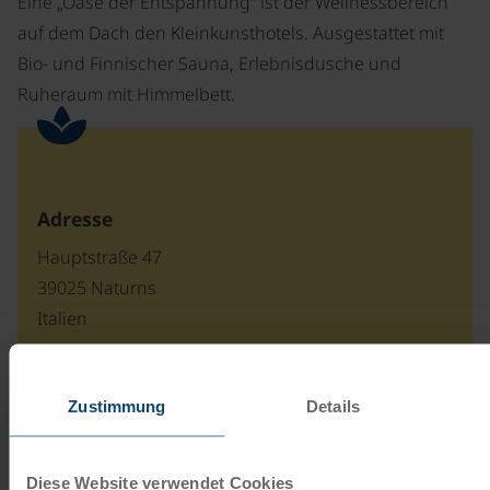
Eine „Oase der Entspannung“ ist der Wellnessbereich
auf dem Dach den Kleinkunsthotels. Ausgestattet mit
Bio- und Finnischer Sauna, Erlebnisdusche und
Ruheraum mit Himmelbett.
Adresse
Hauptstraße 47
39025 Naturns
Italien
Zustimmung
Details
Unsere Reisekataloge
Radreisen, Kreuzfahrten und
Diese Website verwendet Cookies