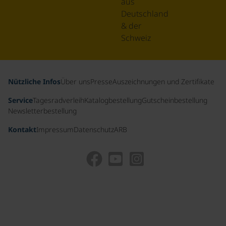
aus
Deutschland
& der
Schweiz
Nützliche Infos
Über uns
Presse
Auszeichnungen und Zertifikate
Service
Tagesradverleih
Katalogbestellung
Gutscheinbestellung
Newsletterbestellung
Kontakt
Impressum
Datenschutz
ARB