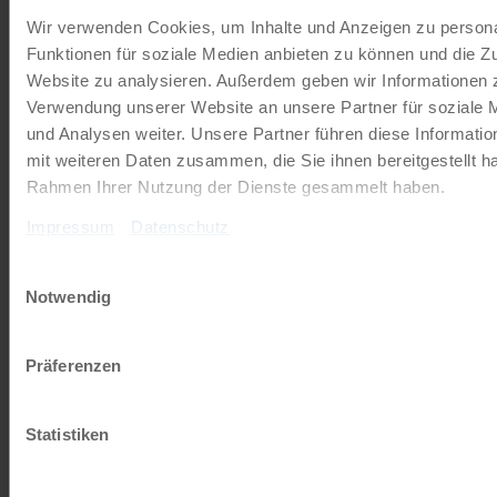
Radkreuzfahrten
Wir verwenden Cookies, um Inhalte und Anzeigen zu persona
Funktionen für soziale Medien anbieten zu können und die Zu
JETZT KOSTENFREI BESTELLEN
Website zu analysieren. Außerdem geben wir Informationen z
Verwendung unserer Website an unsere Partner für soziale
und Analysen weiter. Unsere Partner führen diese Informati
Schenken Sie unvergessliche
mit weiteren Daten zusammen, die Sie ihnen bereitgestellt ha
Momente!
Rahmen Ihrer Nutzung der Dienste gesammelt haben.
Mit einem Reisegutschein haben Sie
Impressum
Datenschutz
immer das passende Geschenk.
Einwilligungsauswahl
Notwendig
JETZT BESTELLEN
Präferenzen
Newsletter abonnieren
Statistiken
TOP-Angebote, Aktionen - Immer auf dem
aktuellsten Stand!