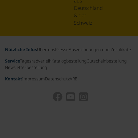
aus
Deutschland
& der
Schweiz
Nützliche Infos
Über uns
Presse
Auszeichnungen und Zertifikate
Service
Tagesradverleih
Katalogbestellung
Gutscheinbestellung
Newsletterbestellung
Kontakt
Impressum
Datenschutz
ARB