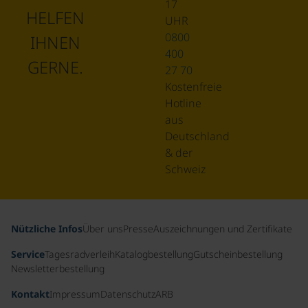
17
HELFEN
UHR
0800
IHNEN
400
GERNE.
27 70
Kostenfreie
Hotline
aus
Deutschland
& der
Schweiz
Nützliche Infos
Über uns
Presse
Auszeichnungen und Zertifikate
Service
Tagesradverleih
Katalogbestellung
Gutscheinbestellung
Newsletterbestellung
Kontakt
Impressum
Datenschutz
ARB