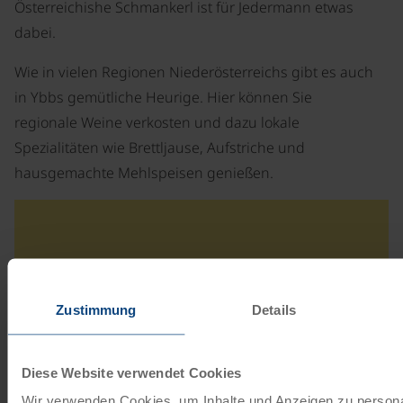
Österreichishe Schmankerl ist für Jedermann etwas
dabei.
Wie in vielen Regionen Niederösterreichs gibt es auch
in Ybbs gemütliche Heurige. Hier können Sie
regionale Weine verkosten und dazu lokale
Spezialitäten wie Brettljause, Aufstriche und
hausgemachte Mehlspeisen genießen.
Adresse
Stauwerkstraße 86
Zustimmung
Details
3370 Ybbs an der Donau
Österreich
Diese Website verwendet Cookies
E-Mail schreiben
Wir verwenden Cookies, um Inhalte und Anzeigen zu persona