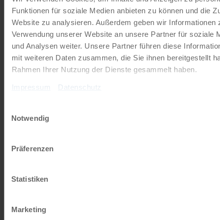
Zur Webseite
Funktionen für soziale Medien anbieten zu können und die Zu
Website zu analysieren. Außerdem geben wir Informationen z
Verwendung unserer Website an unsere Partner für soziale
und Analysen weiter. Unsere Partner führen diese Informati
Unsere Reisekataloge
mit weiteren Daten zusammen, die Sie ihnen bereitgestellt ha
Rahmen Ihrer Nutzung der Dienste gesammelt haben.
Radreisen, Kreuzfahrten und
Radkreuzfahrten
Impressum
Datenschutz
Einwilligungsauswahl
JETZT KOSTENFREI BESTELLEN
Notwendig
Schenken Sie unvergessliche
Präferenzen
Momente!
Statistiken
Mit einem Reisegutschein haben Sie
immer das passende Geschenk.
Marketing