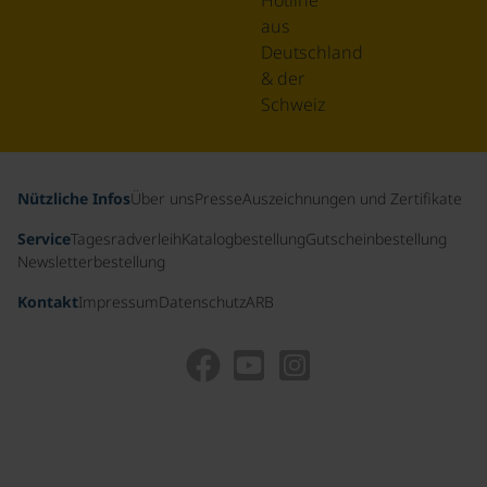
Hotline
aus
Deutschland
& der
Schweiz
Nützliche Infos
Über uns
Presse
Auszeichnungen und Zertifikate
Service
Tagesradverleih
Katalogbestellung
Gutscheinbestellung
Newsletterbestellung
Kontakt
Impressum
Datenschutz
ARB