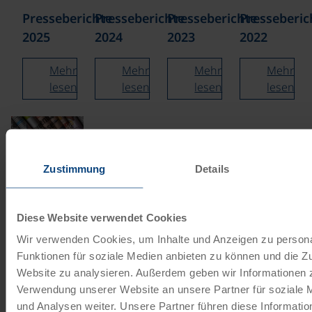
Presseberichte
Presseberichte
Presseberichte
Presseberic
2025
2024
2023
2022
Mehr
Mehr
Mehr
Mehr
lesen
lesen
lesen
lesen
©
Presseberichte
Zustimmung
Details
2021
Mehr
Diese Website verwendet Cookies
lesen
Wir verwenden Cookies, um Inhalte und Anzeigen zu persona
Funktionen für soziale Medien anbieten zu können und die Zu
Website zu analysieren. Außerdem geben wir Informationen z
Unsere Reisekataloge
Verwendung unserer Website an unsere Partner für soziale
und Analysen weiter. Unsere Partner führen diese Informati
Radreisen, Kreuzfahrten und