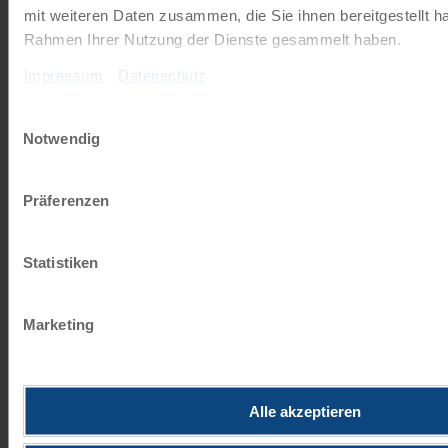
mit weiteren Daten zusammen, die Sie ihnen bereitgestellt ha
Radkreuzfahrten
Rahmen Ihrer Nutzung der Dienste gesammelt haben.
Impressum
Datenschutz
JETZT KOSTENFREI BESTELLEN
Einwilligungsauswahl
Notwendig
Schenken Sie unvergessliche
Momente!
Präferenzen
Mit einem Reisegutschein haben Sie
immer das passende Geschenk.
Statistiken
JETZT BESTELLEN
Marketing
Newsletter abonnieren
Alle akzeptieren
TOP-Angebote, Aktionen - Immer auf dem
aktuellsten Stand!