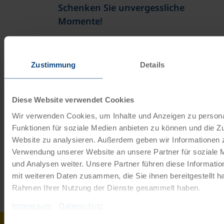
Schenken Sie unvergessliche
Momente!
Mit einem Reisegutschein haben Sie
immer das passende Geschenk.
Zustimmung
Details
JETZT BESTELLEN
Diese Website verwendet Cookies
Wir verwenden Cookies, um Inhalte und Anzeigen zu persona
Newsletter abonnieren
Funktionen für soziale Medien anbieten zu können und die Zu
Website zu analysieren. Außerdem geben wir Informationen z
TOP-Angebote, Aktionen - Immer auf dem
Verwendung unserer Website an unsere Partner für soziale
aktuellsten Stand!
und Analysen weiter. Unsere Partner führen diese Informati
mit weiteren Daten zusammen, die Sie ihnen bereitgestellt ha
JETZT ANMELDEN
Rahmen Ihrer Nutzung der Dienste gesammelt haben.
Impressum
Datenschutz