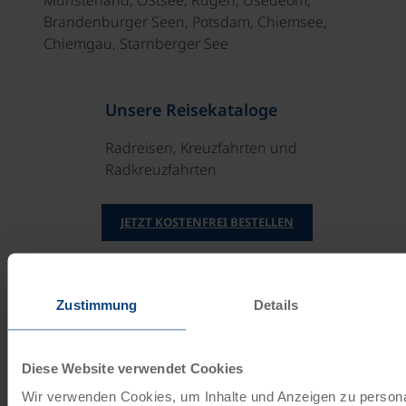
Brandenburger Seen, Potsdam, Chiemsee,
Chiemgau, Starnberger See
Unsere Reisekataloge
Radreisen, Kreuzfahrten und
Radkreuzfahrten
JETZT KOSTENFREI BESTELLEN
Schenken Sie unvergessliche
Zustimmung
Details
Momente!
Mit einem Reisegutschein haben Sie
Diese Website verwendet Cookies
immer das passende Geschenk.
Wir verwenden Cookies, um Inhalte und Anzeigen zu persona