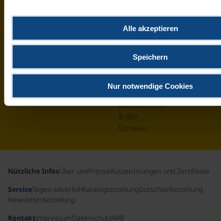
WIR
17
HELFEN
UHR
Alle akzeptieren
0800
IHNEN
400
GERNE.
27 70
Speichern
Kostenfreie
Hotline
Nur notwendige Cookies
aus
Deutschland
& der
Schweiz
Nützliche Infos
Über uns
Presse
Auszeichnungen und Zertifikate
Service
Tagesradverleih
Katalogbestellung
Gutscheinbestellung
Newsletterbestellung
Kontakt
Impressum
Datenschutz
ARB