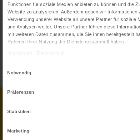
Funktionen für soziale Medien anbieten zu können und die Zu
JETZT BESTELLEN
Website zu analysieren. Außerdem geben wir Informationen z
Verwendung unserer Website an unsere Partner für soziale
und Analysen weiter. Unsere Partner führen diese Informati
Newsletter abonnieren
mit weiteren Daten zusammen, die Sie ihnen bereitgestellt ha
Rahmen Ihrer Nutzung der Dienste gesammelt haben.
TOP-Angebote, Aktionen - Immer auf dem
aktuellsten Stand!
Impressum
Datenschutz
Einwilligungsauswahl
JETZT ANMELDEN
Notwendig
Präferenzen
0043
info@r
732
HABEN SIE
Statistiken
2080
ZUM 
FRAGEN?
4900
MO-
Marketing
FR 9-