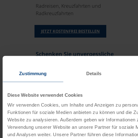
Radreisen, Kreuzfahrten und
Radkreuzfahrten
JETZT KOSTENFREI BESTELLEN
Schenken Sie unvergessliche
Momente!
Zustimmung
Details
Mit einem Reisegutschein haben Sie
immer das passende Geschenk.
Diese Website verwendet Cookies
JETZT BESTELLEN
Wir verwenden Cookies, um Inhalte und Anzeigen zu persona
Funktionen für soziale Medien anbieten zu können und die Zu
Website zu analysieren. Außerdem geben wir Informationen z
Newsletter abonnieren
Verwendung unserer Website an unsere Partner für soziale
und Analysen weiter. Unsere Partner führen diese Informati
TOP-Angebote, Aktionen - Immer auf dem