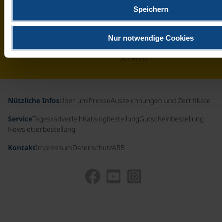
Hotline
Speichern
aus
Deutschland
Nur notwendige Cookies
& der
Schweiz
Nützliche Infos
Über uns
Presse
Auszeichnungen und Zertifikate
Service
Tagesradverleih
Katalogbestellung
Gutscheinbestellung
Newsletterbestellung
Kontakt
Impressum
Datenschutz
ARB