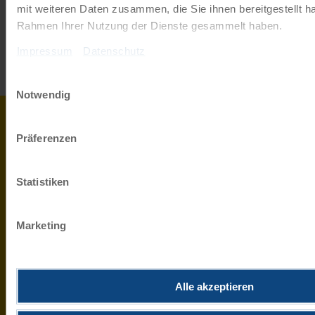
mit weiteren Daten zusammen, die Sie ihnen bereitgestellt ha
aktuellsten Stand!
Rahmen Ihrer Nutzung der Dienste gesammelt haben.
Impressum
Datenschutz
JETZT ANMELDEN
Einwilligungsauswahl
Notwendig
0043
info@r
Präferenzen
732
HABEN SIE
2080
ZUM 
FRAGEN?
4900
Statistiken
MO-
FR 9-
WIR
Marketing
17
HELFEN
UHR
0800
IHNEN
400
Alle akzeptieren
GERNE.
27 70
Kostenfreie