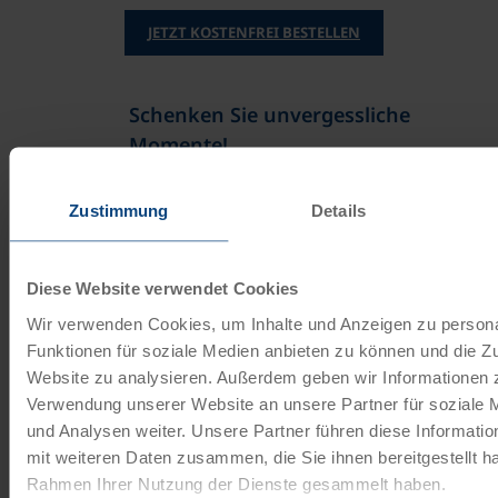
JETZT KOSTENFREI BESTELLEN
Schenken Sie unvergessliche
Momente!
Mit einem Reisegutschein haben Sie
Zustimmung
Details
immer das passende Geschenk.
JETZT BESTELLEN
Diese Website verwendet Cookies
Wir verwenden Cookies, um Inhalte und Anzeigen zu persona
Funktionen für soziale Medien anbieten zu können und die Zu
Newsletter abonnieren
Website zu analysieren. Außerdem geben wir Informationen z
Verwendung unserer Website an unsere Partner für soziale
TOP-Angebote, Aktionen - Immer auf dem
und Analysen weiter. Unsere Partner führen diese Informati
aktuellsten Stand!
mit weiteren Daten zusammen, die Sie ihnen bereitgestellt ha
Rahmen Ihrer Nutzung der Dienste gesammelt haben.