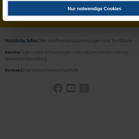
& der
Nur notwendige Cookies
Schweiz
Nützliche Infos
Über uns
Presse
Auszeichnungen und Zertifikate
Service
Tagesradverleih
Katalogbestellung
Gutscheinbestellung
Newsletterbestellung
Kontakt
Impressum
Datenschutz
ARB