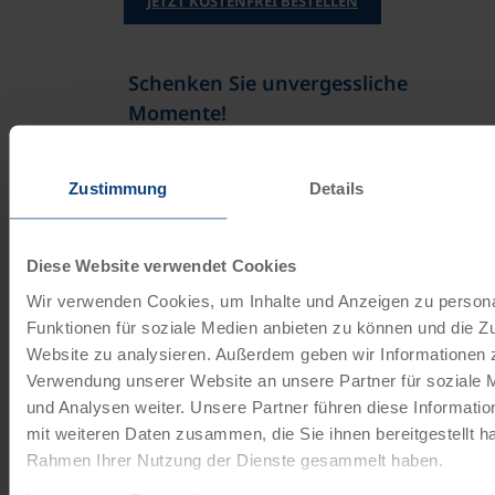
JETZT KOSTENFREI BESTELLEN
Schenken Sie unvergessliche
Momente!
Mit einem Reisegutschein haben Sie
immer das passende Geschenk.
Zustimmung
Details
JETZT BESTELLEN
Diese Website verwendet Cookies
Wir verwenden Cookies, um Inhalte und Anzeigen zu persona
Funktionen für soziale Medien anbieten zu können und die Zu
Newsletter abonnieren
Website zu analysieren. Außerdem geben wir Informationen z
TOP-Angebote, Aktionen - Immer auf dem
Verwendung unserer Website an unsere Partner für soziale
aktuellsten Stand!
und Analysen weiter. Unsere Partner führen diese Informati
mit weiteren Daten zusammen, die Sie ihnen bereitgestellt ha
Rahmen Ihrer Nutzung der Dienste gesammelt haben.
JETZT ANMELDEN