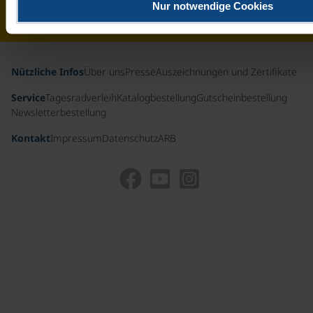
Nur notwendige Cookies
Schweiz
Nützliche Infos
Über uns
Presse
Auszeichnungen und Zertifikate
Service
Tagesradverleih
Katalogbestellung
Gutscheinbestellung
Newsletterbestellung
Kontakt
Impressum
Datenschutz
ARB