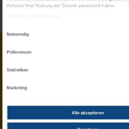
Rahmen Ihrer Nutzung der Dienste gesammelt haben.
JETZT ANMELDEN
Impressum
Datenschutz
Einwilligungsauswahl
Notwendig
0043
info@r
732
Präferenzen
HABEN SIE
2080
ZUM 
FRAGEN?
4900
Statistiken
MO-
FR 9-
WIR
17
Marketing
HELFEN
UHR
0800
IHNEN
400
GERNE.
Alle akzeptieren
27 70
Kostenfreie
Hotline