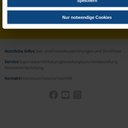
Speichern
aus
Deutschland
Nur notwendige Cookies
& der
Schweiz
Nützliche Infos
Über uns
Presse
Auszeichnungen und Zertifikate
Service
Tagesradverleih
Katalogbestellung
Gutscheinbestellung
Newsletterbestellung
Kontakt
Impressum
Datenschutz
ARB