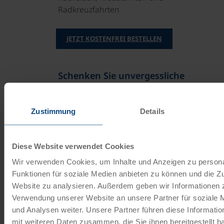
Radkreuzfahrten
JETZT KOSTENFREI BESTELLEN
Schenken Sie unvergessliche
Momente!
Mit einem Reisegutschein haben Sie
Zustimmung
Details
immer das passende Geschenk.
Diese Website verwendet Cookies
JETZT BESTELLEN
Wir verwenden Cookies, um Inhalte und Anzeigen zu persona
Funktionen für soziale Medien anbieten zu können und die Zu
Website zu analysieren. Außerdem geben wir Informationen z
Newsletter abonnieren
Verwendung unserer Website an unsere Partner für soziale
TOP-Angebote, Aktionen - Immer auf dem
und Analysen weiter. Unsere Partner führen diese Informati
aktuellsten Stand!
mit weiteren Daten zusammen, die Sie ihnen bereitgestellt ha