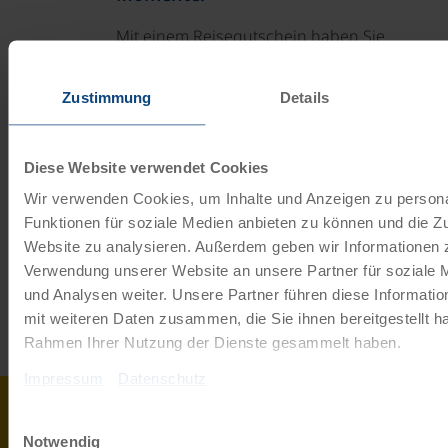
Mit einem Reisegutschein haben Sie
immer das passende Geschenk.
Zustimmung
Details
JETZT BESTELLEN
Diese Website verwendet Cookies
Newsletter abonnieren
Wir verwenden Cookies, um Inhalte und Anzeigen zu persona
Funktionen für soziale Medien anbieten zu können und die Zu
TOP-Angebote, Aktionen - Immer auf dem
Website zu analysieren. Außerdem geben wir Informationen z
aktuellsten Stand!
Verwendung unserer Website an unsere Partner für soziale
und Analysen weiter. Unsere Partner führen diese Informati
JETZT ANMELDEN
mit weiteren Daten zusammen, die Sie ihnen bereitgestellt ha
Rahmen Ihrer Nutzung der Dienste gesammelt haben.
Impressum
Datenschutz
0043
info@r
Einwilligungsauswahl
Notwendig
732