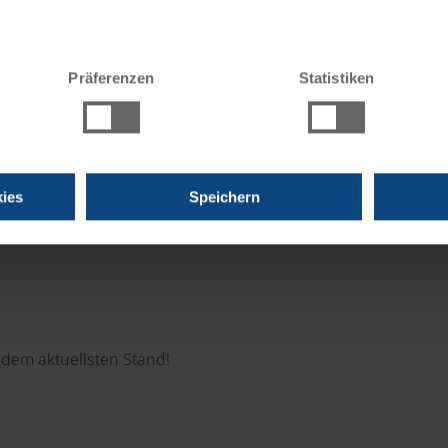
Präferenzen
Statistiken
Momente!
e immer das passende Geschenk.
ies
Speichern
dem aktuellsten Stand!