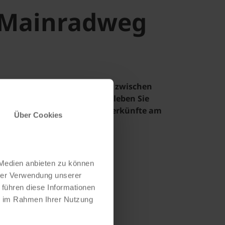
Mainradweg
radtouren am Mainradweg - zwischen
, Weinbergen und Kultur! Erleben Sie
igartige Landschaften & Unterkünfte am
Über Cookies
.
 Medien anbieten zu können
hrer Verwendung unserer
 führen diese Informationen
ie im Rahmen Ihrer Nutzung