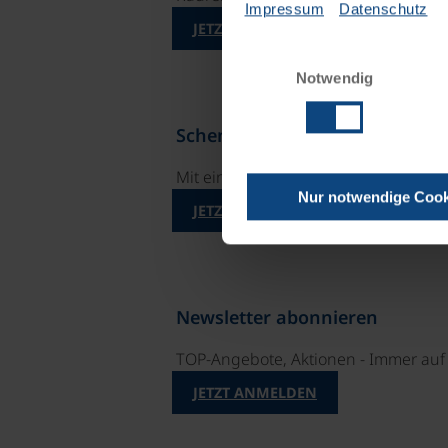
Impressum
Datenschutz
JETZT KOSTENFREI BESTELLEN
Einwilligungsauswahl
Notwendig
Schenken Sie unvergessliche 
Mit einem Reisegutschein haben Si
Nur notwendige Cook
JETZT BESTELLEN
Newsletter abonnieren
TOP-Angebote, Aktionen - Immer auf 
JETZT ANMELDEN