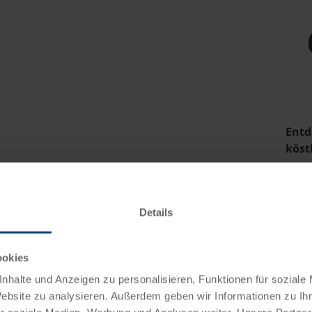
Entd
köst
genu
Freu
Details
Oste
Tipps
Esse
ookies
Stan
nhalte und Anzeigen zu personalisieren, Funktionen für soziale
Lachs
Website zu analysieren. Außerdem geben wir Informationen zu I