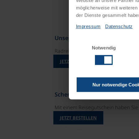
Website an unsere Partner fü
möglicherweise mit weiteren
der Dienste gesammelt habe
Impressum
Datenschutz
Unsere Reisekataloge
Einwilligungsauswahl
Notwendig
Radreisen, Kreuzfahrten und Radkre
JETZT KOSTENFREI BESTELLEN
Nur notwendige Cook
Schenken Sie unvergessliche 
Mit einem Reisegutschein haben Si
JETZT BESTELLEN