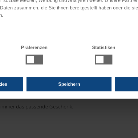
r soziale Medien, Werbung und Analysen weiter. Unsere Partner
 Daten zusammen, die Sie ihnen bereitgestellt haben oder die s
n.
Präferenzen
Statistiken
uzfahrten
ies
Speichern
Momente!
e immer das passende Geschenk.