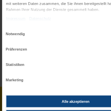
Mit einem Reisegutschein haben Sie
mit weiteren Daten zusammen, die Sie ihnen bereitgestellt ha
immer das passende Geschenk.
Rahmen Ihrer Nutzung der Dienste gesammelt haben.
Impressum
Datenschutz
JETZT BESTELLEN
Einwilligungsauswahl
Notwendig
Newsletter abonnieren
Präferenzen
TOP-Angebote, Aktionen - Immer auf dem
aktuellsten Stand!
Statistiken
JETZT ANMELDEN
Marketing
0043
info@r
Alle akzeptieren
732
HABEN SIE
2080
ZUM 