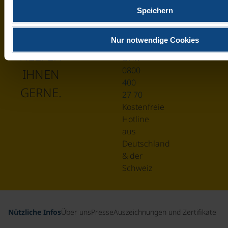
FRAGEN?
4900
Speichern
MO-
FR 9-
WIR
Nur notwendige Cookies
17
HELFEN
UHR
0800
IHNEN
400
GERNE.
27 70
Kostenfreie
Hotline
aus
Deutschland
& der
Schweiz
Nützliche Infos
Über uns
Presse
Auszeichnungen und Zertifikate