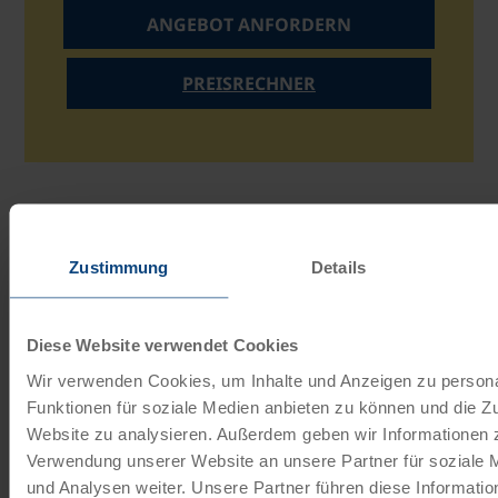
ANGEBOT ANFORDERN
PREISRECHNER
Unsere Reisekataloge
Radreisen, Kreuzfahrten und
Zustimmung
Details
Radkreuzfahrten
Diese Website verwendet Cookies
JETZT KOSTENFREI BESTELLEN
Wir verwenden Cookies, um Inhalte und Anzeigen zu persona
Funktionen für soziale Medien anbieten zu können und die Zu
Schenken Sie unvergessliche
Website zu analysieren. Außerdem geben wir Informationen z
Momente!
Verwendung unserer Website an unsere Partner für soziale
und Analysen weiter. Unsere Partner führen diese Informati