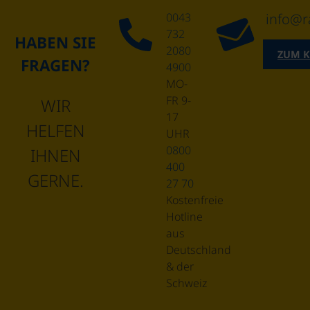
0043
info@r
732
HABEN SIE
2080
ZUM 
FRAGEN?
4900
MO-
FR 9-
WIR
17
HELFEN
UHR
0800
IHNEN
400
GERNE.
27 70
Kostenfreie
Hotline
aus
Deutschland
& der
Schweiz