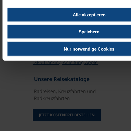
Anleitungen zur Standort-Aktivierung
Alle akzeptieren
auf Ihrem Smartphone
Hier finden Sie detaillierte Erklärungen, wie Sie den
Speichern
Standort auf Ihrem Smartphone aktivieren können:
Nur notwendige Cookies
GPS-Tracking Anleitung Android
GPS-Tracking Anleitung Apple
Unsere Reisekataloge
Radreisen, Kreuzfahrten und
Radkreuzfahrten
JETZT KOSTENFREI BESTELLEN