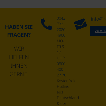
0043
info@r
732
HABEN SIE
2080
ZUM 
FRAGEN?
4900
MO-
FR 9-
WIR
17
HELFEN
UHR
0800
IHNEN
400
GERNE.
27 70
Kostenfreie
Hotline
aus
Deutschland
& der