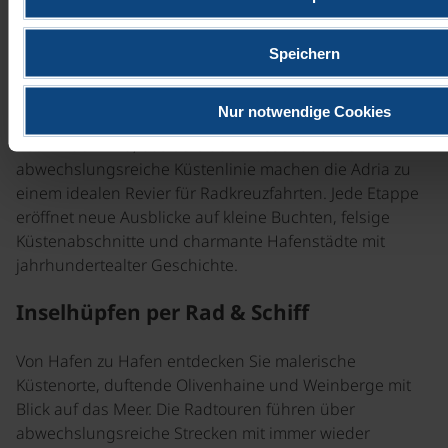
Flair, kristallklarem Meer und einer einzigartigen
Inselwelt. Die Kombination aus Küstenlandschaften,
Speichern
historischem Erbe und südlicher Lebensfreude schafft
eine ganz andere, aber ebenso reizvolle Atmosphäre
wie entlang der Donau.
Nur notwendige Cookies
Das milde Klima, das tiefblaue Wasser und die
abwechslungsreiche Küstenlinie machen die Adria zu
einem idealen Revier für Radkreuzfahrten. Jede Etappe
eröffnet neue Ausblicke auf kleine Buchten, felsige
Küstenabschnitte und charmante Hafenstädte mit
jahrhundertealter Geschichte.
Inselhüpfen per Rad & Schiff
Von Hafen zu Hafen entdecken Sie malerische
Küstenorte, duftende Olivenhaine und Weinberge mit
Blick auf das Meer. Die Radtouren führen über
abwechslungsreiche Strecken mit immer wieder