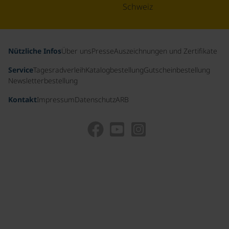
Schweiz
Nützliche Infos
Über uns
Presse
Auszeichnungen und Zertifikate
Service
Tagesradverleih
Katalogbestellung
Gutscheinbestellung
Newsletterbestellung
Kontakt
Impressum
Datenschutz
ARB