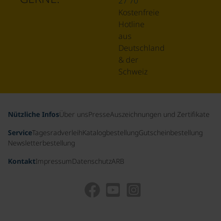
27 70
Kostenfreie
Hotline
aus
Deutschland
& der
Schweiz
Nützliche Infos
Über uns
Presse
Auszeichnungen und Zertifikate
Service
Tagesradverleih
Katalogbestellung
Gutscheinbestellung
Newsletterbestellung
Kontakt
Impressum
Datenschutz
ARB