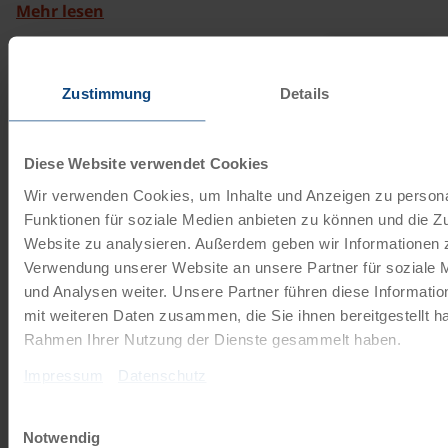
Mehr lesen
ab
€ 90,-
©
Zustimmung
Details
Tourenrad Damen klein
7 Gänge | 26"
Diese Website verwendet Cookies
Das 7-Gang Tourenrad mit Rücktrittbremse ist von den
Wir verwenden Cookies, um Inhalte und Anzeigen zu persona
Marken Schauff oder Kalkhoff. Die Firma Schauff stellt
Funktionen für soziale Medien anbieten zu können und die Zu
seit 1945…
Website zu analysieren. Außerdem geben wir Informationen z
Mehr lesen
Verwendung unserer Website an unsere Partner für soziale
und Analysen weiter. Unsere Partner führen diese Informati
INKLUSIVE
mit weiteren Daten zusammen, die Sie ihnen bereitgestellt ha
©
Rahmen Ihrer Nutzung der Dienste gesammelt haben.
Tourenrad Damen
Impressum
Datenschutz
21 Gänge | 28"
Einwilligungsauswahl
Das 21-Gang Tourenrad mit Freilauffunktion ist von den
Notwendig