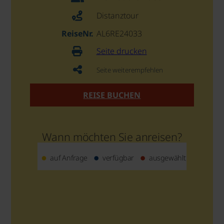
Distanztour
ReiseNr.
AL6RE24033
Seite drucken
Seite weiterempfehlen
REISE BUCHEN
Wann möchten Sie anreisen?
auf Anfrage
verfügbar
ausgewählt