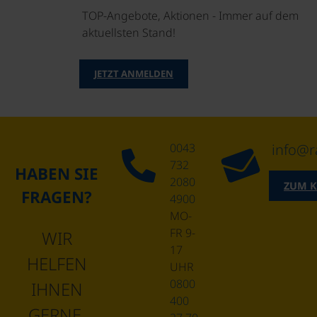
TOP-Angebote, Aktionen - Immer auf dem
aktuellsten Stand!
JETZT ANMELDEN
0043
info@r
732
HABEN SIE
2080
ZUM 
FRAGEN?
4900
MO-
FR 9-
WIR
17
HELFEN
UHR
0800
IHNEN
400
GERNE.