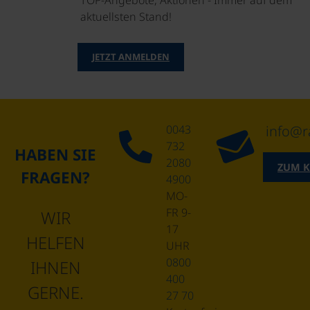
TOP-Angebote, Aktionen - Immer auf dem
aktuellsten Stand!
JETZT ANMELDEN
0043
info@r
732
HABEN SIE
2080
ZUM 
FRAGEN?
4900
MO-
FR 9-
WIR
17
HELFEN
UHR
0800
IHNEN
400
GERNE.
27 70