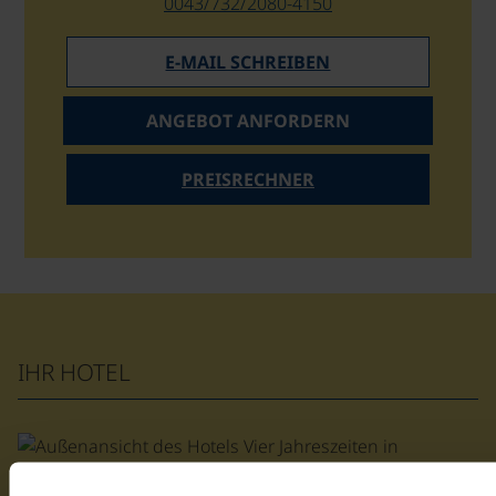
0043/732/2080-4150
E-MAIL SCHREIBEN
ANGEBOT ANFORDERN
PREISRECHNER
IHR HOTEL