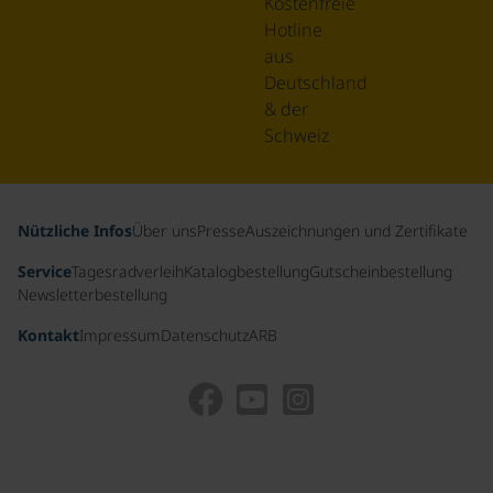
Kostenfreie
Hotline
aus
Deutschland
& der
Schweiz
Nützliche Infos
Über uns
Presse
Auszeichnungen und Zertifikate
Service
Tagesradverleih
Katalogbestellung
Gutscheinbestellung
Newsletterbestellung
Kontakt
Impressum
Datenschutz
ARB