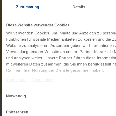
+
Zustimmung
Details
Vier Jahreszeiten Starnberg
Starnberg
Diese Website verwendet Cookies
LAGE:
Das 1st-Class Hotel Vier Jahreszeiten liegt in der
Wir verwenden Cookies, um Inhalte und Anzeigen zu persona
Nähe des Zentrums der Kreisstadt Starnberg und ist
Funktionen für soziale Medien anbieten zu können und die Zu
circa 500 Meter vom Starnberger See entfernt. Das
Website zu analysieren. Außerdem geben wir Informationen z
Seebad mit Bademöglichkeit ist fußläufig…
Verwendung unserer Website an unsere Partner für soziale
und Analysen weiter. Unsere Partner führen diese Informati
Verlängerung auf Anfrage
mit weiteren Daten zusammen, die Sie ihnen bereitgestellt ha
Gastronomie
Rahmen Ihrer Nutzung der Dienste gesammelt haben.
Frühstücksbuffet. Bei Halbpension 3-Gang-Wahlmenü
Impressum
Datenschutz
oder Buffet im ausgezeichneten Hotelrestaurant.
Einwilligungsauswahl
Notwendig
INFO
Präferenzen