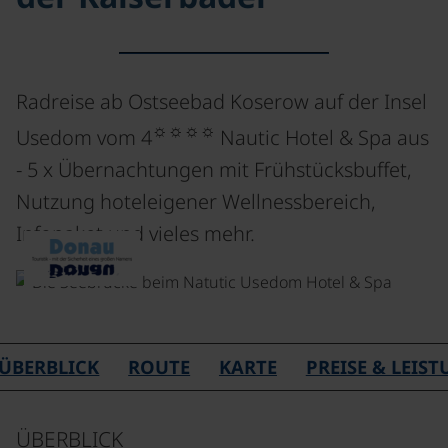
Radreise ab Ostseebad Koserow auf der Insel
☼☼☼☼
Usedom vom 4
Nautic Hotel & Spa aus
- 5 x Übernachtungen mit Frühstücksbuffet,
Nutzung hoteleigener Wellnessbereich,
Infopaket und vieles mehr.
ÜBERBLICK
ROUTE
KARTE
PREISE & LEIS
ÜBERBLICK