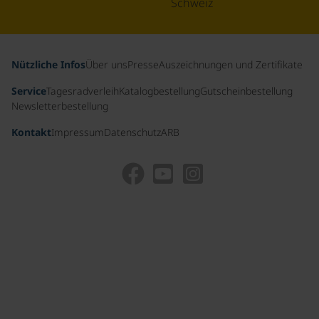
Schweiz
Nützliche Infos
Über uns
Presse
Auszeichnungen und Zertifikate
Service
Tagesradverleih
Katalogbestellung
Gutscheinbestellung
Newsletterbestellung
Kontakt
Impressum
Datenschutz
ARB