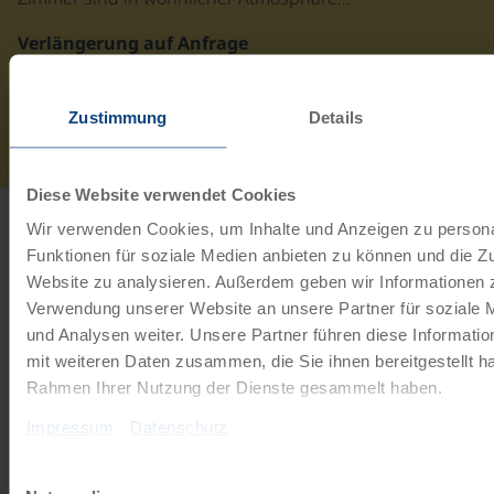
Verlängerung auf Anfrage
Gastronomie
Zustimmung
Details
Täglich Frühstücksbuffet, bei Halbpension abends 3-
Gang-Menü im Restaurant Oberdeck
Diese Website verwendet Cookies
Wir verwenden Cookies, um Inhalte und Anzeigen zu persona
INFO
Funktionen für soziale Medien anbieten zu können und die Zu
Website zu analysieren. Außerdem geben wir Informationen z
ab
€ 60,-
Verwendung unserer Website an unsere Partner für soziale
Ihre Leihräder
und Analysen weiter. Unsere Partner führen diese Informati
mit weiteren Daten zusammen, die Sie ihnen bereitgestellt ha
Tourenrad Damen
Rahmen Ihrer Nutzung der Dienste gesammelt haben.
7 Gänge
Impressum
Datenschutz
Komfortables 7-Gang-Tourenrad mit tiefem Einstieg,
ideal für entspannte Fahrten entlang der Ostseeküste.
Einwilligungsauswahl