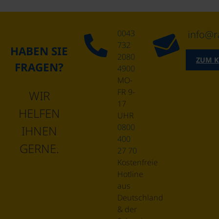
0043
info@r
732
HABEN SIE
2080
ZUM 
FRAGEN?
4900
MO-
FR 9-
WIR
17
HELFEN
UHR
0800
IHNEN
400
GERNE.
27 70
Kostenfreie
Hotline
aus
Deutschland
& der