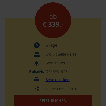
ab
€ 339,-
6 Tage
Individuelle Reise
Sternradtour
ReiseNr.
DE6KE31047
Seite drucken
Seite weiterempfehlen
REISE BUCHEN