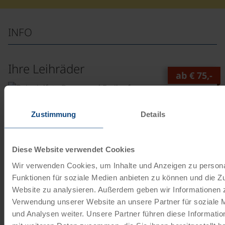
INFO
Ihre Leihräder
ab
€ 75,-
©
Tourenrad Damen
Zustimmung
Details
21 Gänge | 28"
Das 21-Gang Tourenrad mit Freilauffunktion ist von den
Marken Schauff oder Kalkhoff. Die Firma Schauff stellt
Diese Website verwendet Cookies
seit 1945…
Wir verwenden Cookies, um Inhalte und Anzeigen zu persona
Funktionen für soziale Medien anbieten zu können und die Zu
Mehr lesen
Website zu analysieren. Außerdem geben wir Informationen z
ab
€ 75,-
Verwendung unserer Website an unsere Partner für soziale
und Analysen weiter. Unsere Partner führen diese Informati
©