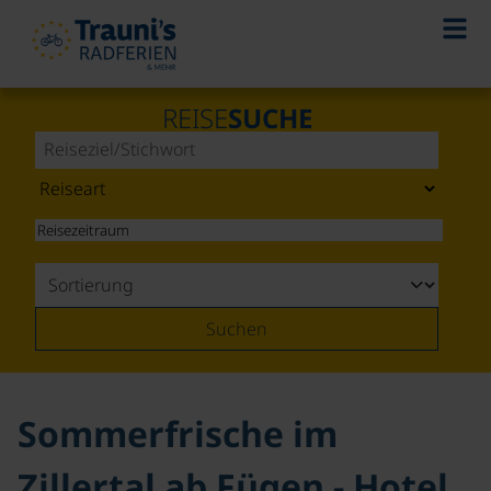
©
REISE
SUCHE
Suchen
Sommerfrische im
Zillertal ab Fügen - Hotel