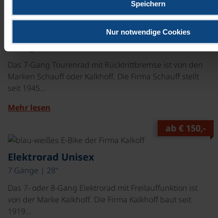
Speichern
ab
€ 75,-
©
Nur notwendige Cookies
Tourenrad Herren
7 Gänge | 28"
Das 7-Gang Tourenrad mit Rücktrittbremse ist von den
Marken Schauff oder Kalkhoff. Die Firma Schauff stellt
seit 1945…
Mehr lesen
ab
€ 150,-
©
Elektrorad Unisex
7 Gänge | 28"
Das 7- oder 8-Gang Elektrorad mit Freilauffunktion ist
von der Marke Kalkhoff. Die Firma Kalkhoff baut seit
1919…