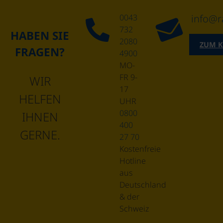
0043
info@r
732
HABEN SIE
2080
ZUM 
FRAGEN?
4900
MO-
FR 9-
WIR
17
HELFEN
UHR
0800
IHNEN
400
GERNE.
27 70
Kostenfreie
Hotline
aus
Deutschland
& der
Schweiz