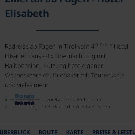
Elisabeth
☼☼☼☼
Radreise ab Fügen in Tirol vom 4
Hotel
Elisabeth aus - 4 x Übernachtung mit
Halbpension, Nutzung hoteleigener
Wellnessbereich, Infopaket mit Tourenkarte
und vieles mehr
©
ÜBERBLICK
ROUTE
KARTE
PREISE & LEIS