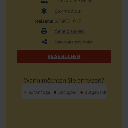
Individuelle Reise
Sternradtour
ReiseNr.
AT6KE31012
Seite drucken
Seite weiterempfehlen
REISE BUCHEN
Wann möchten Sie anreisen?
auf Anfrage
verfügbar
ausgewählt